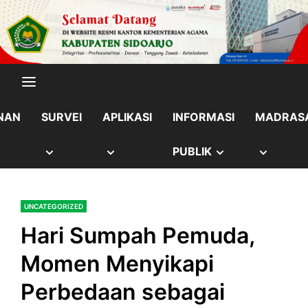
Skip
content
to
content
NAN
SURVEI
APLIKASI
INFORMASI
MADRAS
OW
SHOW
SHOW
SHOW
SHOW
PUBLIK
B
SUB
SUB
SUB
SUB
UNCATEGORIZED
NU
MENU
MENU
MENU
MENU
Hari Sumpah Pemuda,
Momen Menyikapi
Perbedaan sebagai