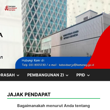
SHOW
SHOW
SHOW
DRASAH
PEMBANGUNAN ZI
PPID
SUB
SUB
SUB
JAJAK PENDAPAT
MENU
MENU
MENU
Bagaimanakah menurut Anda tentang