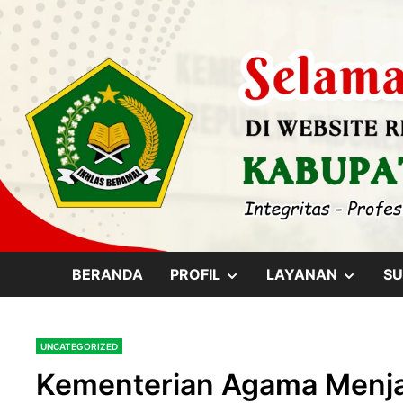
Skip
content
to
content
SHOW
SHOW
BERANDA
PROFIL
LAYANAN
SU
SUB
SUB
UNCATEGORIZED
MENU
MENU
Kementerian Agama Menja