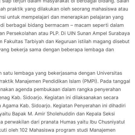
siap terjun dalam masyarakat di berbagai bidang. Salah
lah praktik yang dilakukan oleh seorang mahasiswa atau
nsi untuk mempelajari dan menerapkan pelajaran yang
ng di berbagai bidang bermacam – macam seperti dalam
an Persekolahan atau PLP. Di UIN Sunan Ampel Surabaya
 Fakultas Tarbiyah dan Keguruan istilah magang disebut
 yang bekerja sama dengan beberapa lembaga dan
h satu lembaga yang bekerjasama dengan Universitas
raktik Manajemen Pendidikan Islam (PMPI). Pada tanggal
sanakan agenda pembukaan dalam rangka penyerahan
ag Kab. Sidoarjo. Kegiatan ini dilaksanakan secara
n Agama Kab. Sidoarjo. Kegiatan Penyerahan ini dihadiri
yaitu Bapak M. Amir Sholehuddin dan Kepala Seksi
 perwakilan dari pranata Humas yaitu Ibu Chusniyatul
ikuti oleh 102 Mahasiswa program studi Manajemen