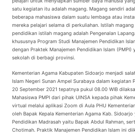
pelajari untuk menyiapkan sumber daya manusia yang 
satu kegiatan itu adalah magang. Magang sendiri ada
beberapa mahasiswa dalam suatu lembaga atau insta
mereka pelajari selama di perkuliahan. Istilah maga
pendidikan istilah magang adalah Pengenalan Lapang
khususnya Program Studi Manajemen Pendidikan Islam
dengan Praktek Manajemen Pendidikan Islam (PMPI)
sekolah di berbagi provinsi.
Kementerian Agama Kabupaten Sidoarjo menjadi sala
Islam Negeri Sunan Ampel Surabaya dalam kegiatan P
20 September 2021 tepatnya pukul 08.00 WIB dilak
Mahasiswa PMPI dari pihak UINSA kepada pihak Kemen
virtual melalui aplikasi Zoom di Aula PHU Kementeria
oleh Bapak Kepala Kementerian Agama Kab. Sidoarjo 
Pendidikan Madrasah yaitu Bapak Abdul Rahman, serta
Chotimah. Praktik Manajemen Pendidikan Islam ini di