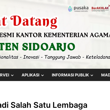
SHOW
SHOW
SHOW
RVEI
APLIKASI
INFORMASI PUBLIK
MA
SUB
SUB
SUB
MENU
MENU
MENU
di Salah Satu Lembaga