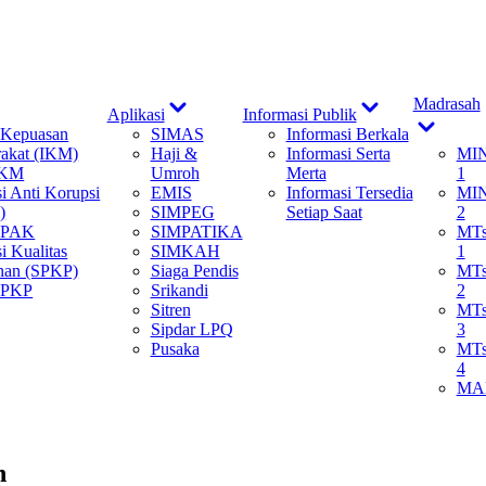
ow
Show
Show
Madrasah
Aplikasi
Informasi Publik
b
sub
sub
Show
 Kepuasan
SIMAS
Informasi Berkala
nu
menu
menu
sub
akat (IKM)
Haji &
Informasi Serta
MI
menu
IKM
Umroh
Merta
1
si Anti Korupsi
EMIS
Informasi Tersedia
MI
)
SIMPEG
Setiap Saat
2
 SPAK
SIMPATIKA
MT
i Kualitas
SIMKAH
1
nan (SPKP)
Siaga Pendis
MT
SPKP
Srikandi
2
Sitren
MT
Sipdar LPQ
3
Pusaka
MT
4
MA
n