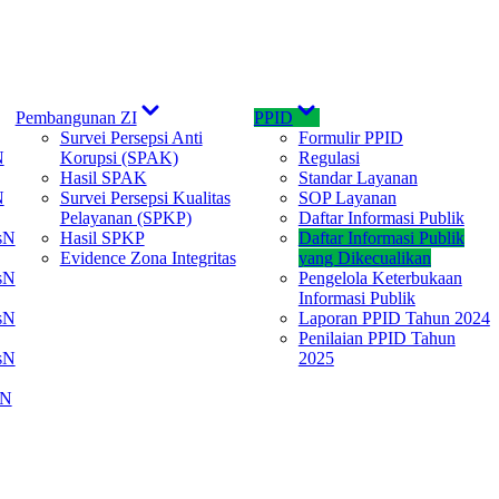
Show
Show
Pembangunan ZI
PPID
sub
sub
Survei Persepsi Anti
Formulir PPID
menu
menu
N
Korupsi (SPAK)
Regulasi
Hasil SPAK
Standar Layanan
N
Survei Persepsi Kualitas
SOP Layanan
Pelayanan (SPKP)
Daftar Informasi Publik
sN
Hasil SPKP
Daftar Informasi Publik
Evidence Zona Integritas
yang Dikecualikan
sN
Pengelola Keterbukaan
Informasi Publik
sN
Laporan PPID Tahun 2024
Penilaian PPID Tahun
sN
2025
N