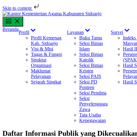
Skip to content
Skip
to
content
Show
Show
Sh
Beranda
Profil
Layanan
Survei
sub
sub
su
Profil Kemenag
Buku Tamu
Indeks
menu
menu
me
Kab. Sidoarjo
Seksi Bimas
Masyar
Visi & Misi
Islam
Hasil 
Tugas & Fungsi
Seksi Bimas
Persep
Struktur
Katolik
(SPAK
Organisasi
Seksi Bimas
Hasil
Maklumat
Kristen
Perseps
Pelayanan
Seksi PAIS
Pelaya
Sejarah Singkat
Seksi PD
Hasil 
Pontren
Seksi Pendma
Seksi
Penyelenggara
Zawa
Tata Usaha
Kepegawaian
Daftar Informasi Publik yang Dikecualika