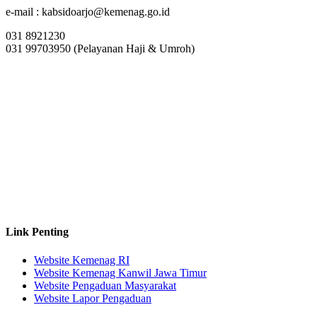
e-mail : kabsidoarjo@kemenag.go.id
031 8921230
031 99703950 (Pelayanan Haji & Umroh)
Link Penting
Website Kemenag RI
Website Kemenag Kanwil Jawa Timur
Website Pengaduan Masyarakat
Website Lapor Pengaduan