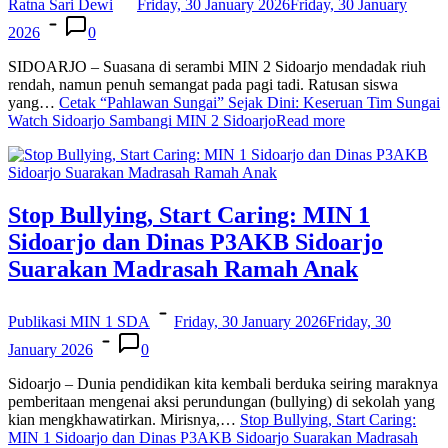
Ratna Sari Dewi
Friday, 30 January 2026
Friday, 30 January
2026
0
SIDOARJO – Suasana di serambi MIN 2 Sidoarjo mendadak riuh
rendah, namun penuh semangat pada pagi tadi. Ratusan siswa
yang…
Cetak “Pahlawan Sungai” Sejak Dini: Keseruan Tim Sungai
Watch Sidoarjo Sambangi MIN 2 Sidoarjo
Read more
Stop Bullying, Start Caring: MIN 1
Sidoarjo dan Dinas P3AKB Sidoarjo
Suarakan Madrasah Ramah Anak
Publikasi MIN 1 SDA
Friday, 30 January 2026
Friday, 30
January 2026
0
Sidoarjo – Dunia pendidikan kita kembali berduka seiring maraknya
pemberitaan mengenai aksi perundungan (bullying) di sekolah yang
kian mengkhawatirkan. Mirisnya,…
Stop Bullying, Start Caring:
MIN 1 Sidoarjo dan Dinas P3AKB Sidoarjo Suarakan Madrasah