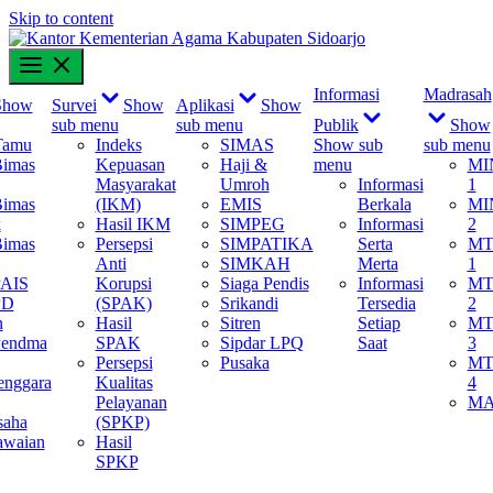
Skip to content
content
Informasi
Madrasah
Show
Survei
Show
Aplikasi
Show
sub menu
sub menu
Publik
Show
Tamu
Indeks
SIMAS
Show sub
sub menu
Bimas
Kepuasan
Haji &
menu
MI
Masyarakat
Umroh
Informasi
1
Bimas
(IKM)
EMIS
Berkala
MI
k
Hasil IKM
SIMPEG
Informasi
2
Bimas
Persepsi
SIMPATIKA
Serta
MT
Anti
SIMKAH
Merta
1
PAIS
Korupsi
Siaga Pendis
Informasi
MT
PD
(SPAK)
Srikandi
Tersedia
2
n
Hasil
Sitren
Setiap
MT
Pendma
SPAK
Sipdar LPQ
Saat
3
Persepsi
Pusaka
MT
enggara
Kualitas
4
Pelayanan
M
saha
(SPKP)
awaian
Hasil
SPKP