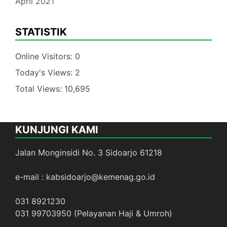
April 2021
STATISTIK
Online Visitors:
0
Today's Views:
2
Total Views:
10,695
KUNJUNGI KAMI
Jalan Monginsidi No. 3 Sidoarjo 61218
e-mail : kabsidoarjo@kemenag.go.id
031 8921230
031 99703950 (Pelayanan Haji & Umroh)