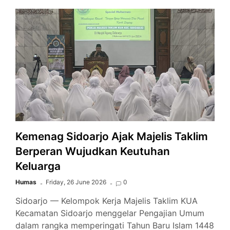
Edukasi,
DWP
Sub
Unit
MTsN
4
Sidoarjo
Gelar
Wisata
Edukasi
dan
Kemenag Sidoarjo Ajak Majelis Taklim
Outbound
Berperan Wujudkan Keutuhan
Ceria
Keluarga
di
Malang
Humas
Friday, 26 June 2026
0
Sidoarjo — Kelompok Kerja Majelis Taklim KUA
Kecamatan Sidoarjo menggelar Pengajian Umum
dalam rangka memperingati Tahun Baru Islam 1448