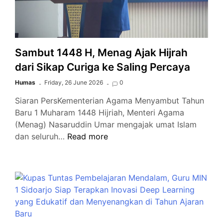
Bingkisan
Kepada
Anak
Yatim
dan
Sambut 1448 H, Menag Ajak Hijrah
Penyandang
dari Sikap Curiga ke Saling Percaya
Disabilitas
Humas
Friday, 26 June 2026
0
Siaran PersKementerian Agama Menyambut Tahun
Baru 1 Muharam 1448 Hijriah, Menteri Agama
(Menag) Nasaruddin Umar mengajak umat Islam
Sambut
dan seluruh…
Read more
1448
H,
Menag
Ajak
Hijrah
dari
Sikap