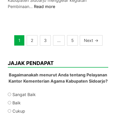
Kabupaten Sidoarjo menggelar kegiatan
Tingkatkan
Pembinaan…
Read more
Profesionalisme
ASN,
Kankemenag
Sidoarjo
Gelar
Posts
1
2
3
…
5
Next
→
Binkarsital
pagination
dalam
4
Sesi
JAJAK PENDAPAT
Bagaimanakah menurut Anda tentang Pelayanan
Kantor Kementerian Agama Kabupaten Sidoarjo?
Sangat Baik
Baik
Cukup