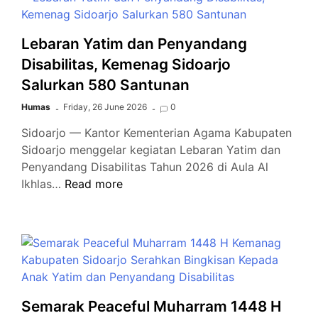
Kompetensi
Guru
melalui
Lebaran Yatim dan Penyandang
Workshop
Disabilitas, Kemenag Sidoarjo
Integrasi
Salurkan 580 Santunan
Deep
Learning
Humas
Friday, 26 June 2026
0
dan
Sidoarjo — Kantor Kementerian Agama Kabupaten
AI
Sidoarjo menggelar kegiatan Lebaran Yatim dan
Penyandang Disabilitas Tahun 2026 di Aula Al
Lebaran
Ikhlas…
Read more
Yatim
dan
Penyandang
Disabilitas,
Kemenag
Sidoarjo
Salurkan
Semarak Peaceful Muharram 1448 H