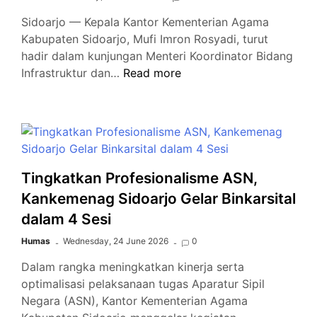
Anak
Sidoarjo — Kepala Kantor Kementerian Agama
Kabupaten Sidoarjo, Mufi Imron Rosyadi, turut
hadir dalam kunjungan Menteri Koordinator Bidang
AHY
Infrastruktur dan…
Read more
Tinjau
Pembangunan
Ponpes
Al-
Khoziny,
Kankemenag
Tingkatkan Profesionalisme ASN,
Sidoarjo
Kankemenag Sidoarjo Gelar Binkarsital
Dukung
dalam 4 Sesi
Peningkatan
Sarana
Humas
Wednesday, 24 June 2026
0
Pendidikan
Dalam rangka meningkatkan kinerja serta
optimalisasi pelaksanaan tugas Aparatur Sipil
Negara (ASN), Kantor Kementerian Agama