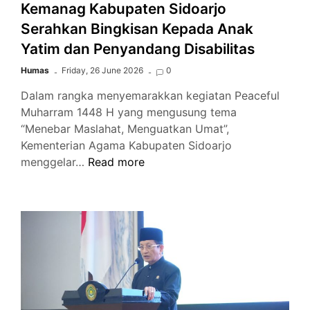
580
Kemanag Kabupaten Sidoarjo
Santunan
Serahkan Bingkisan Kepada Anak
Yatim dan Penyandang Disabilitas
Humas
Friday, 26 June 2026
0
Dalam rangka menyemarakkan kegiatan Peaceful
Muharram 1448 H yang mengusung tema
“Menebar Maslahat, Menguatkan Umat”,
Kementerian Agama Kabupaten Sidoarjo
Semarak
menggelar…
Read more
Peaceful
Muharram
1448
H
Kemanag
Kabupaten
Sidoarjo
Serahkan