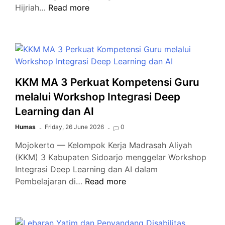
Kemenag
Hijriah…
Read more
Sidoarjo
Ajak
Majelis
Taklim
Berperan
Wujudkan
KKM MA 3 Perkuat Kompetensi Guru
Keutuhan
melalui Workshop Integrasi Deep
Keluarga
Learning dan AI
Humas
Friday, 26 June 2026
0
Mojokerto — Kelompok Kerja Madrasah Aliyah
(KKM) 3 Kabupaten Sidoarjo menggelar Workshop
Integrasi Deep Learning dan AI dalam
KKM
Pembelajaran di…
Read more
MA
3
Perkuat