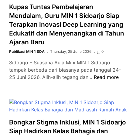
Curiga
Kupas Tuntas Pembelajaran
ke
Mendalam, Guru MIN 1 Sidoarjo Siap
Saling
Terapkan Inovasi Deep Learning yang
Percaya
Edukatif dan Menyenangkan di Tahun
Ajaran Baru
Publikasi MIN 1 SDA
Thursday, 25 June 2026
0
Sidoarjo – Suasana Aula Mini MIN 1 Sidoarjo
tampak berbeda dari biasanya pada tanggal 24–
Kupas
25 Juni 2026. Alih-alih tegang dan…
Read more
Tuntas
Pembelajaran
Mendalam,
Guru
MIN
1
Bongkar Stigma Inklusi, MIN 1 Sidoarjo
Sidoarjo
Siap Hadirkan Kelas Bahagia dan
Siap