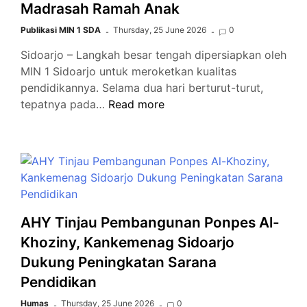
Madrasah Ramah Anak
Terapkan
Inovasi
Publikasi MIN 1 SDA
Thursday, 25 June 2026
0
Deep
Sidoarjo – Langkah besar tengah dipersiapkan oleh
Learning
MIN 1 Sidoarjo untuk meroketkan kualitas
yang
pendidikannya. Selama dua hari berturut-turut,
Edukatif
Bongkar
tepatnya pada…
Read more
dan
Stigma
Menyenangkan
Inklusi,
di
MIN
Tahun
1
Ajaran
Sidoarjo
Baru
Siap
Hadirkan
AHY Tinjau Pembangunan Ponpes Al-
Kelas
Khoziny, Kankemenag Sidoarjo
Bahagia
Dukung Peningkatan Sarana
dan
Pendidikan
Madrasah
Ramah
Humas
Thursday, 25 June 2026
0