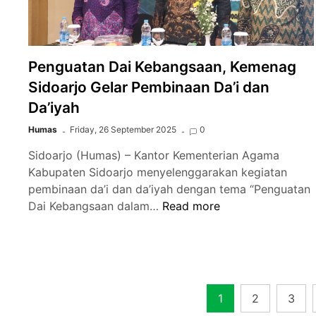
Penguatan Dai Kebangsaan, Kemenag
Sidoarjo Gelar Pembinaan Da’i dan
Da’iyah
Humas
Friday, 26 September 2025
0
Sidoarjo (Humas) – Kantor Kementerian Agama
Kabupaten Sidoarjo menyelenggarakan kegiatan
pembinaan da’i dan da’iyah dengan tema “Penguatan
Penguatan
Dai Kebangsaan dalam…
Read more
Dai
Kebangsaan,
Kemenag
Sidoarjo
Gelar
Posts
1
2
3
Pembinaan