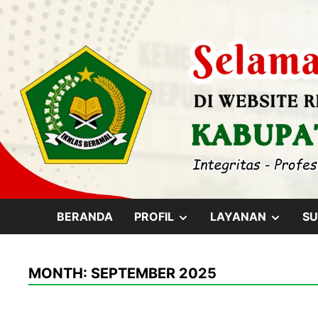
Skip
content
to
content
SHOW
SHOW
BERANDA
PROFIL
LAYANAN
SU
SUB
SUB
MONTH:
SEPTEMBER 2025
MENU
MENU