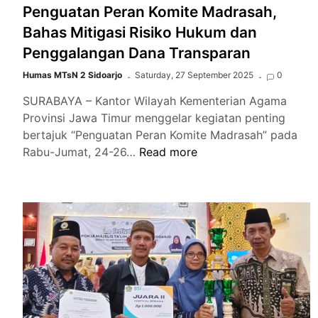
Penguatan Peran Komite Madrasah,
Bahas Mitigasi Risiko Hukum dan
Penggalangan Dana Transparan
Humas MTsN 2 Sidoarjo
Saturday, 27 September 2025
0
SURABAYA – Kantor Wilayah Kementerian Agama
Provinsi Jawa Timur menggelar kegiatan penting
bertajuk “Penguatan Peran Komite Madrasah” pada
Kakanwil
Rabu-Jumat, 24-26…
Read more
Kemenag
Jatim
Gelar
Penguatan
Peran
Komite
Madrasah,
Bahas
Mitigasi