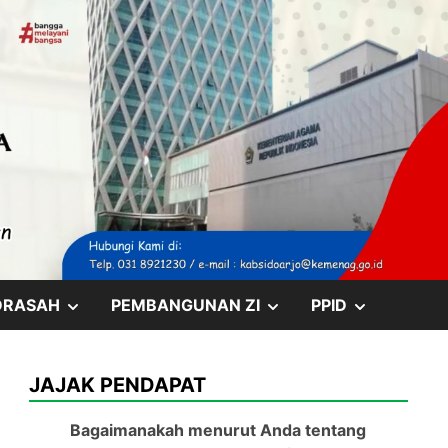
SHOW
SHOW
SHOW
DRASAH
PEMBANGUNAN ZI
PPID
SUB
SUB
SUB
JAJAK PENDAPAT
MENU
MENU
MENU
Bagaimanakah menurut Anda tentang