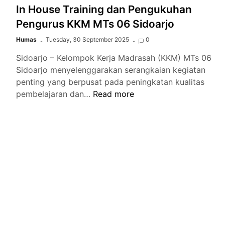
In House Training dan Pengukuhan
Pengurus KKM MTs 06 Sidoarjo
Humas
Tuesday, 30 September 2025
0
Sidoarjo – Kelompok Kerja Madrasah (KKM) MTs 06
Sidoarjo menyelenggarakan serangkaian kegiatan
penting yang berpusat pada peningkatan kualitas
In
pembelajaran dan…
Read more
House
Training
dan
Pengukuhan
Pengurus
KKM
MTs
06
Sidoarjo