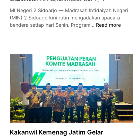
MI Negeri 2 Sidoarjo — Madrasah Ibtidaiyah Negeri
(MIN) 2 Sidoarjo kini rutin mengadakan upacara
Setiap
bendera setiap hari Senin. Program…
Read more
n
Senin
,
Pagi,
Suara
Merah
paikan
Putih
gram
Berkibar
lah
di
rasi
MIN
agama
2
Sidoarjo
Kakanwil Kemenag Jatim Gelar