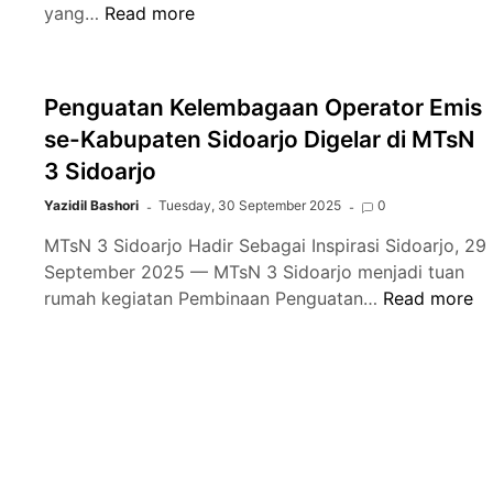
Kemenag
yang…
Read more
Kab
Sidoarjo
Dampingi
Penguatan Kelembagaan Operator Emis
Ponpes
se-Kabupaten Sidoarjo Digelar di MTsN
Al
3 Sidoarjo
Khoziny
Pasca
Yazidil Bashori
Tuesday, 30 September 2025
0
Musibah
MTsN 3 Sidoarjo Hadir Sebagai Inspirasi Sidoarjo, 29
Ambruknya
September 2025 — MTsN 3 Sidoarjo menjadi tuan
Musholla
Penguatan
rumah kegiatan Pembinaan Penguatan…
Read more
Kelembagaan
Operator
Emis
se-
Kabupaten
Sidoarjo
Digelar