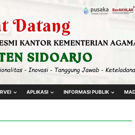
SHOW
SHOW
SHOW
RVEI
APLIKASI
INFORMASI PUBLIK
MA
SUB
SUB
SUB
MENU
MENU
MENU