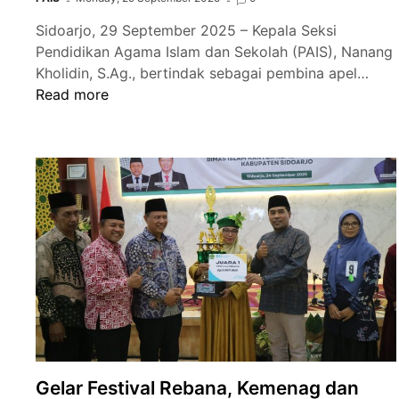
Sidoarjo, 29 September 2025 – Kepala Seksi
Pendidikan Agama Islam dan Sekolah (PAIS), Nanang
Apel
Kholidin, S.Ag., bertindak sebagai pembina apel…
Seni
Read more
Pagi
Kasi
PAIS
Sam
Pro
Seko
Mode
Ber
Gelar Festival Rebana, Kemenag dan