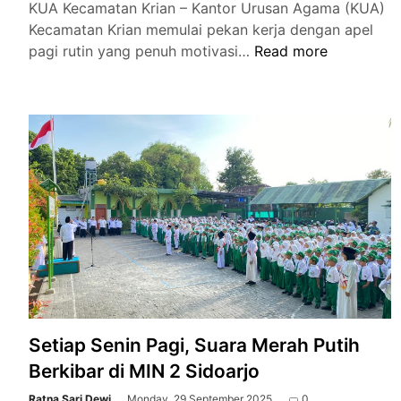
KUA Kecamatan Krian – Kantor Urusan Agama (KUA)
Kecamatan Krian memulai pekan kerja dengan apel
Apel
pagi rutin yang penuh motivasi…
Read more
Pagi
KUA
Krian:
Tekankan
Disiplin
Pegawai
dan
Apresiasi
Juara
Festival
Rebana
Setiap Senin Pagi, Suara Merah Putih
Berkibar di MIN 2 Sidoarjo
Ratna Sari Dewi
Monday, 29 September 2025
0