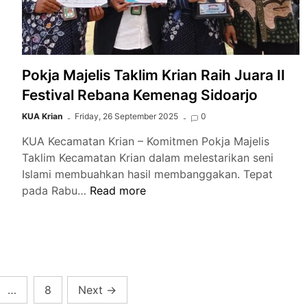
Risiko
Hukum
dan
Penggalangan
Dana
Pokja Majelis Taklim Krian Raih Juara II
Transparan
Festival Rebana Kemenag Sidoarjo
KUA Krian
Friday, 26 September 2025
0
KUA Kecamatan Krian – Komitmen Pokja Majelis
Taklim Kecamatan Krian dalam melestarikan seni
Islami membuahkan hasil membanggakan. Tepat
Pokja
pada Rabu…
Read more
Majelis
Taklim
Krian
Raih
Juara
II
…
8
Next
→
Festival