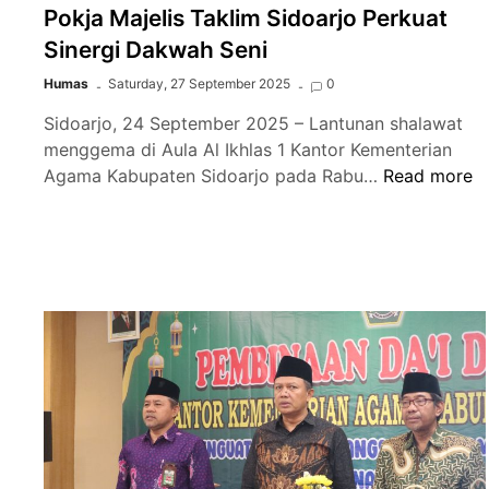
Pokja Majelis Taklim Sidoarjo Perkuat
Sinergi Dakwah Seni
Humas
Saturday, 27 September 2025
0
Sidoarjo, 24 September 2025 – Lantunan shalawat
menggema di Aula Al Ikhlas 1 Kantor Kementerian
Gelar
Agama Kabupaten Sidoarjo pada Rabu…
Read more
Festival
Rebana,
Kemenag
dan
Pokja
Majelis
Taklim
Sidoarjo
Perkuat
Sinergi
Dakwah
Seni