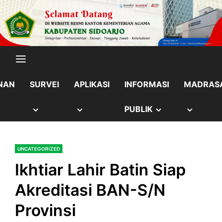
Skip
content
to
content
NAN
SURVEI
APLIKASI
INFORMASI
MADRAS
OW
SHOW
SHOW
SHOW
SHOW
PUBLIK
B
SUB
SUB
SUB
SUB
UNCATEGORIZED
NU
MENU
MENU
MENU
MENU
Ikhtiar Lahir Batin Siap
Akreditasi BAN-S/N
Provinsi