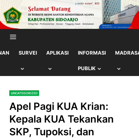
Skip
content
to
content
NAN
SURVEI
APLIKASI
INFORMASI
MADRAS
OW
SHOW
SHOW
SHOW
SHOW
PUBLIK
B
SUB
SUB
SUB
SUB
UNCATEGORIZED
NU
MENU
MENU
MENU
MENU
Apel Pagi KUA Krian:
Kepala KUA Tekankan
SKP, Tupoksi, dan