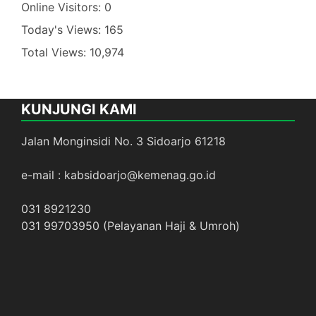
Online Visitors:
0
Today's Views:
165
Total Views:
10,974
KUNJUNGI KAMI
Jalan Monginsidi No. 3 Sidoarjo 61218
e-mail : kabsidoarjo@kemenag.go.id
031 8921230
031 99703950 (Pelayanan Haji & Umroh)