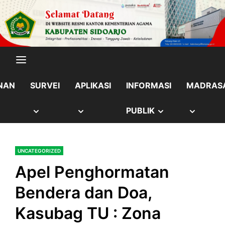
Skip
content
to
content
NAN
SURVEI
APLIKASI
INFORMASI
MADRAS
OW
SHOW
SHOW
SHOW
SHOW
PUBLIK
B
SUB
SUB
SUB
SUB
UNCATEGORIZED
NU
MENU
MENU
MENU
MENU
Apel Penghormatan
Bendera dan Doa,
Kasubag TU : Zona