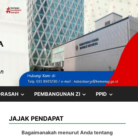
SHOW
SHOW
SHOW
DRASAH
PEMBANGUNAN ZI
PPID
SUB
SUB
SUB
JAJAK PENDAPAT
MENU
MENU
MENU
Bagaimanakah menurut Anda tentang