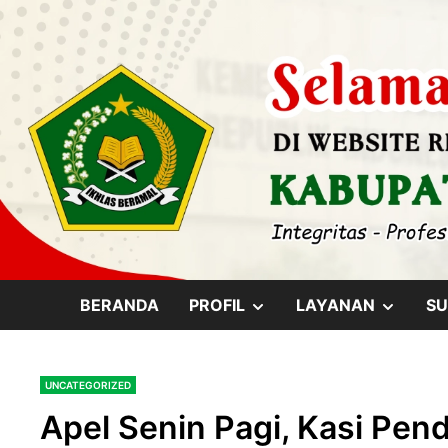
Skip
content
to
content
SHOW
SHOW
BERANDA
PROFIL
LAYANAN
SU
SUB
SUB
UNCATEGORIZED
MENU
MENU
Apel Senin Pagi, Kasi Pe