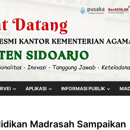
SHOW
SHOW
SHOW
RVEI
APLIKASI
INFORMASI PUBLIK
MA
SUB
SUB
SUB
MENU
MENU
MENU
ndidikan Madrasah Sampaikan