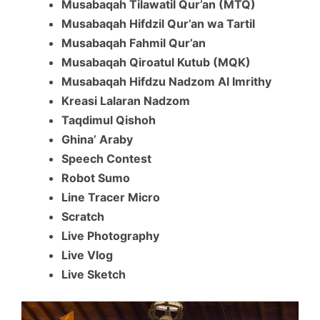
Musabaqah Tilawatil Qur’an (MTQ)
Musabaqah Hifdzil Qur’an wa Tartil
Musabaqah Fahmil Qur’an
Musabaqah Qiroatul Kutub (MQK)
Musabaqah Hifdzu Nadzom Al Imrithy
Kreasi Lalaran Nadzom
Taqdimul Qishoh
Ghina’ Araby
Speech Contest
Robot Sumo
Line Tracer Micro
Scratch
Live Photography
Live Vlog
Live Sketch