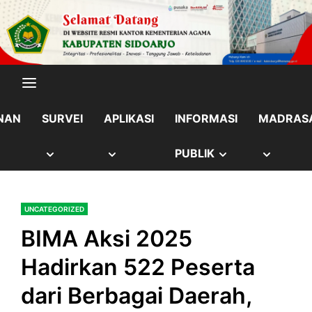
Skip
content
to
content
NAN
SURVEI
APLIKASI
INFORMASI
MADRAS
OW
SHOW
SHOW
SHOW
SHOW
PUBLIK
B
SUB
SUB
SUB
SUB
UNCATEGORIZED
NU
MENU
MENU
MENU
MENU
BIMA Aksi 2025
Hadirkan 522 Peserta
dari Berbagai Daerah,