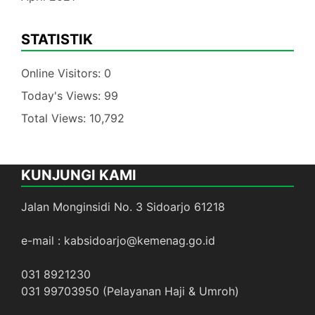
STATISTIK
Online Visitors:
0
Today's Views:
99
Total Views:
10,792
KUNJUNGI KAMI
Jalan Monginsidi No. 3 Sidoarjo 61218
e-mail : kabsidoarjo@kemenag.go.id
031 8921230
031 99703950 (Pelayanan Haji & Umroh)