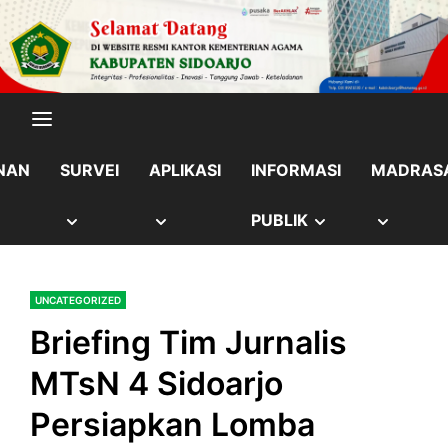
Skip
content
to
content
NAN
SURVEI
APLIKASI
INFORMASI
MADRAS
OW
SHOW
SHOW
SHOW
SHOW
PUBLIK
B
SUB
SUB
SUB
SUB
UNCATEGORIZED
NU
MENU
MENU
MENU
MENU
Briefing Tim Jurnalis
MTsN 4 Sidoarjo
Persiapkan Lomba