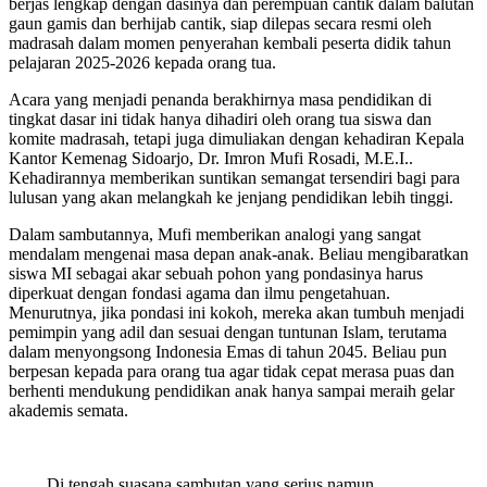
berjas lengkap dengan dasinya dan perempuan cantik dalam balutan
gaun gamis dan berhijab cantik, siap dilepas secara resmi oleh
madrasah dalam momen penyerahan kembali peserta didik tahun
pelajaran 2025-2026 kepada orang tua.
Acara yang menjadi penanda berakhirnya masa pendidikan di
tingkat dasar ini tidak hanya dihadiri oleh orang tua siswa dan
komite madrasah, tetapi juga dimuliakan dengan kehadiran Kepala
Kantor Kemenag Sidoarjo, Dr. Imron Mufi Rosadi, M.E.I..
Kehadirannya memberikan suntikan semangat tersendiri bagi para
lulusan yang akan melangkah ke jenjang pendidikan lebih tinggi.
Dalam sambutannya, Mufi memberikan analogi yang sangat
mendalam mengenai masa depan anak-anak. Beliau mengibaratkan
siswa MI sebagai akar sebuah pohon yang pondasinya harus
diperkuat dengan fondasi agama dan ilmu pengetahuan.
Menurutnya, jika pondasi ini kokoh, mereka akan tumbuh menjadi
pemimpin yang adil dan sesuai dengan tuntunan Islam, terutama
dalam menyongsong Indonesia Emas di tahun 2045. Beliau pun
berpesan kepada para orang tua agar tidak cepat merasa puas dan
berhenti mendukung pendidikan anak hanya sampai meraih gelar
akademis semata.
Di tengah suasana sambutan yang serius namun