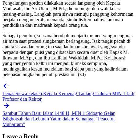
Pengalungan gordon dilakukan secara langsung oleh Kepala
Madrasah, Ibu Sri Utami, M.Pd., didampingi oleh wali kelas
masing-masing. Langkah para siswa menuju panggung kehormatan
berjalan dengan tertib, menandai simbolis kembalinya amanah
pendidikan dari madrasah kepada orang tua.
Sebagai penutup, suasana berubah menjadi momen yang menguras
air mata saat prosesi sungkeman berlangsung. Isak tangis pecah di
antara siswa dan orang tua saat lantunan sholawat yang syahdu
berpadu dengan puisi yang dibacakan secara duet oleh Bapak M.
Ikhwan, M.Ap., dan Ibu Latifatul Wakhidah, M.Pd. Kolaborasi
yang menyentuh kalbu ini menjadi klimaks sempurna,
meninggalkan kesan mendalam bagi siapa pun yang hadir dalam
pelepasan angkatan penuh prestasi ini. (zd)
Post
navigation
Lepas Siswa kelas 6,Kepala Kemenag Tantang Lulusan MIN 1 Jadi
Profesor dan Rektor
Sambut Tahun Baru Islam 1448 H, MIN 1 Sidoarjo Gelar
Istighotsah dan Lebaran Yatim dalam Semangat “Peaceful
Muharram”
Leave a Reply