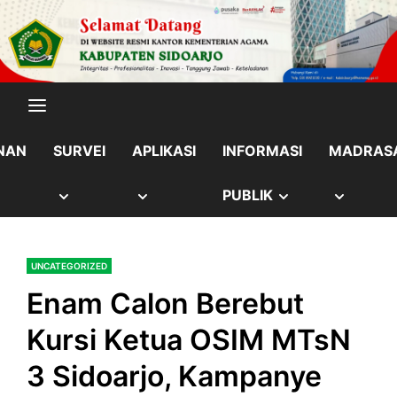
Skip
content
to
content
NAN
SURVEI
APLIKASI
INFORMASI
MADRAS
OW
SHOW
SHOW
SHOW
SHOW
PUBLIK
B
SUB
SUB
SUB
SUB
UNCATEGORIZED
NU
MENU
MENU
MENU
MENU
Enam Calon Berebut
Kursi Ketua OSIM MTsN
3 Sidoarjo, Kampanye