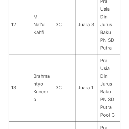
Pra
Usia
M.
Dini
12
Naf’ul
3C
Juara 3
Jurus
Kahfi
Baku
PN SD
Putra
Pra
Usia
Brahma
Dini
ntyo
Jurus
13
3C
Juara 1
Kuncor
Baku
o
PN SD
Putra
Pool C
Pra