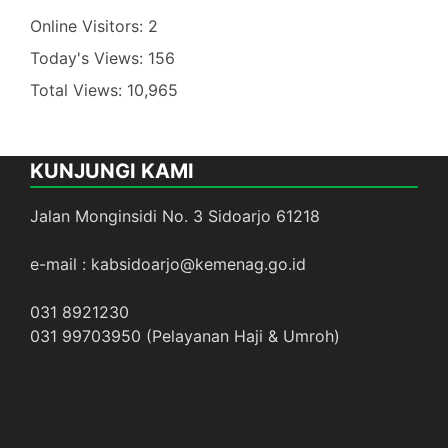
Online Visitors:
2
Today's Views:
156
Total Views:
10,965
KUNJUNGI KAMI
Jalan Monginsidi No. 3 Sidoarjo 61218
e-mail : kabsidoarjo@kemenag.go.id
031 8921230
031 99703950 (Pelayanan Haji & Umroh)