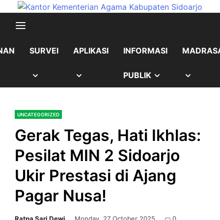
Skip
content
to
content
NAN
SURVEI
APLIKASI
INFORMASI
MADRAS
OW
SHOW
SHOW
SHOW
SHOW
PUBLIK
B
SUB
SUB
SUB
SUB
UNCATEGORIZED
NU
MENU
MENU
MENU
MENU
Gerak Tegas, Hati Ikhlas:
Pesilat MIN 2 Sidoarjo
Ukir Prestasi di Ajang
Pagar Nusa!
Ratna Sari Dewi
Monday, 27 October 2025
0