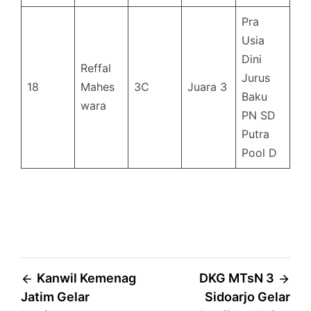
Pra
Usia
Dini
Reffal
Jurus
18
Mahes
3C
Juara 3
Baku
wara
PN SD
Putra
Pool D
Post
Kanwil Kemenag
DKG MTsN 3
Jatim Gelar
Sidoarjo Gelar
navigation