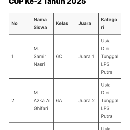
CUP Ke-2 Tahun 2025
Nama
Katego
No
Kelas
Juara
Siswa
ri
Usia
M.
Dini
1
Samir
6C
Juara 1
Tunggal
Nasri
LPSI
Putra
Usia
M.
Dini
2
Azka Al
6A
Juara 2
Tunggal
Ghifari
LPSI
Putra
Usia