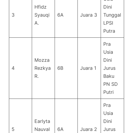
Hfidz
Dini
3
Syauqi
6A
Juara 3
Tunggal
A.
LPSI
Putra
Pra
Usia
Mozza
Dini
4
Rezkya
6B
Juara 1
Jurus
R.
Baku
PN SD
Putri
Pra
Usia
Earlyta
Dini
5
Nauval
6A
Juara 2
Jurus