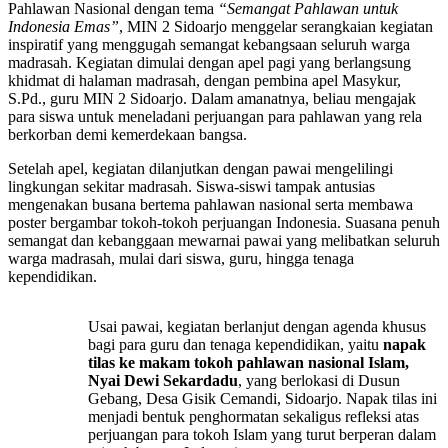
Pahlawan Nasional dengan tema
“Semangat Pahlawan untuk
Indonesia Emas”
, MIN 2 Sidoarjo menggelar serangkaian kegiatan
inspiratif yang menggugah semangat kebangsaan seluruh warga
madrasah. Kegiatan dimulai dengan apel pagi yang berlangsung
khidmat di halaman madrasah, dengan pembina apel Masykur,
S.Pd., guru MIN 2 Sidoarjo. Dalam amanatnya, beliau mengajak
para siswa untuk meneladani perjuangan para pahlawan yang rela
berkorban demi kemerdekaan bangsa.
Setelah apel, kegiatan dilanjutkan dengan pawai mengelilingi
lingkungan sekitar madrasah. Siswa-siswi tampak antusias
mengenakan busana bertema pahlawan nasional serta membawa
poster bergambar tokoh-tokoh perjuangan Indonesia. Suasana penuh
semangat dan kebanggaan mewarnai pawai yang melibatkan seluruh
warga madrasah, mulai dari siswa, guru, hingga tenaga
kependidikan.
Usai pawai, kegiatan berlanjut dengan agenda khusus
bagi para guru dan tenaga kependidikan, yaitu
napak
tilas ke makam tokoh pahlawan nasional Islam,
Nyai Dewi Sekardadu
, yang berlokasi di Dusun
Gebang, Desa Gisik Cemandi, Sidoarjo. Napak tilas ini
menjadi bentuk penghormatan sekaligus refleksi atas
perjuangan para tokoh Islam yang turut berperan dalam