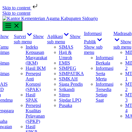
Skip to content
Skip to content
Informasi
Madrasah
Show
Survei
Show
Aplikasi
Show
sub menu
sub menu
Publik
Show
Tamu
Indeks
SIMAS
Show sub
sub menu
Bimas
Kepuasan
Haji &
menu
MI
Masyarakat
Umroh
Informasi
1
Bimas
(IKM)
EMIS
Berkala
MI
k
Hasil IKM
SIMPEG
Informasi
2
Bimas
Persepsi
SIMPATIKA
Serta
MT
Anti
SIMKAH
Merta
1
PAIS
Korupsi
Siaga Pendis
Informasi
MT
PD
(SPAK)
Srikandi
Tersedia
2
n
Hasil
Sitren
Setiap
MT
Pendma
SPAK
Sipdar LPQ
Saat
3
Persepsi
Pusaka
MT
enggara
Kualitas
4
Pelayanan
M
saha
(SPKP)
awaian
Hasil
SPKP