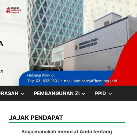
SHOW
SHOW
SHOW
DRASAH
PEMBANGUNAN ZI
PPID
SUB
SUB
SUB
JAJAK PENDAPAT
MENU
MENU
MENU
Bagaimanakah menurut Anda tentang