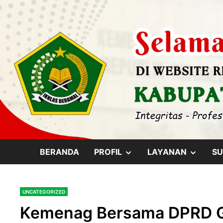
Skip
content
to
content
SHOW
SHOW
BERANDA
PROFIL
LAYANAN
SU
SUB
SUB
UNCATEGORIZED
MENU
MENU
Kemenag Bersama DPRD Ge