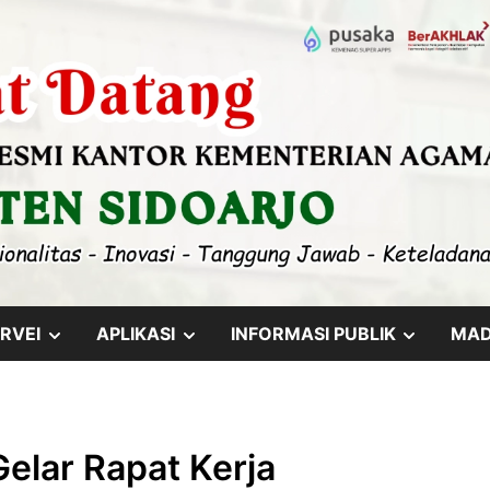
SHOW
SHOW
SHOW
RVEI
APLIKASI
INFORMASI PUBLIK
MA
SUB
SUB
SUB
MENU
MENU
MENU
lar Rapat Kerja