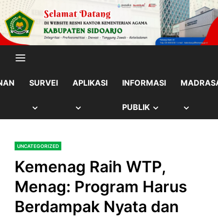
Skip
content
to
content
NAN
SURVEI
APLIKASI
INFORMASI
MADRAS
OW
SHOW
SHOW
SHOW
SHOW
PUBLIK
B
SUB
SUB
SUB
SUB
UNCATEGORIZED
NU
MENU
MENU
MENU
MENU
Kemenag Raih WTP,
Menag: Program Harus
Berdampak Nyata dan