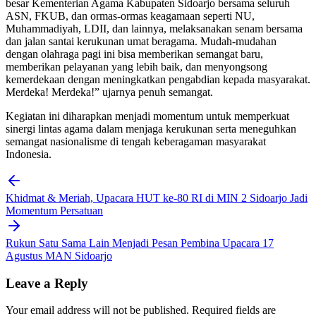
besar Kementerian Agama Kabupaten Sidoarjo bersama seluruh
ASN, FKUB, dan ormas-ormas keagamaan seperti NU,
Muhammadiyah, LDII, dan lainnya, melaksanakan senam bersama
dan jalan santai kerukunan umat beragama. Mudah-mudahan
dengan olahraga pagi ini bisa memberikan semangat baru,
memberikan pelayanan yang lebih baik, dan menyongsong
kemerdekaan dengan meningkatkan pengabdian kepada masyarakat.
Merdeka! Merdeka!” ujarnya penuh semangat.
Kegiatan ini diharapkan menjadi momentum untuk memperkuat
sinergi lintas agama dalam menjaga kerukunan serta meneguhkan
semangat nasionalisme di tengah keberagaman masyarakat
Indonesia.
Post
navigation
Khidmat & Meriah, Upacara HUT ke-80 RI di MIN 2 Sidoarjo Jadi
Momentum Persatuan
Rukun Satu Sama Lain Menjadi Pesan Pembina Upacara 17
Agustus MAN Sidoarjo
Leave a Reply
Your email address will not be published.
Required fields are