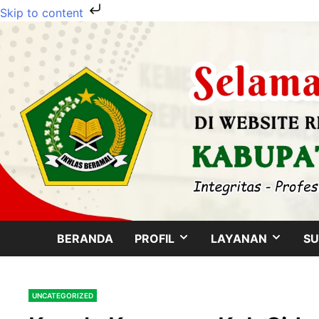
Skip to content
Skip
to
content
SHOW
SHOW
BERANDA
PROFIL
LAYANAN
SU
SUB
SUB
UNCATEGORIZED
MENU
MENU