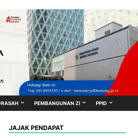
SHOW
SHOW
SHOW
DRASAH
PEMBANGUNAN ZI
PPID
SUB
SUB
SUB
JAJAK PENDAPAT
MENU
MENU
MENU