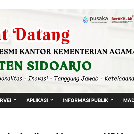
SHOW
SHOW
SHOW
RVEI
APLIKASI
INFORMASI PUBLIK
MA
SUB
SUB
SUB
MENU
MENU
MENU