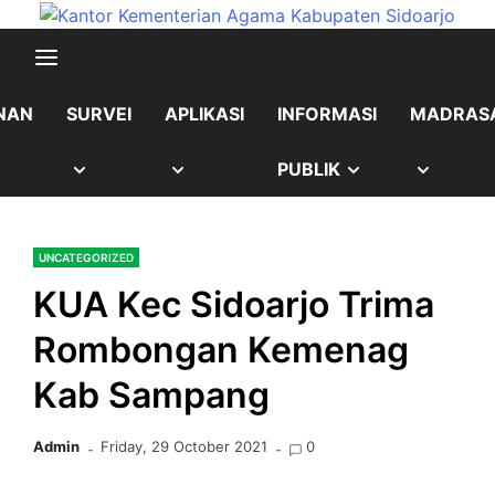
Skip
content
to
content
NAN
SURVEI
APLIKASI
INFORMASI
MADRAS
OW
SHOW
SHOW
SHOW
SHOW
PUBLIK
B
SUB
SUB
SUB
SUB
UNCATEGORIZED
NU
MENU
MENU
MENU
MENU
KUA Kec Sidoarjo Trima
Rombongan Kemenag
Kab Sampang
Admin
Friday, 29 October 2021
0