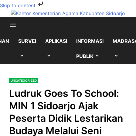
Skip to content
Skip
to
content
NAN
SURVEI
APLIKASI
INFORMASI
MADRAS
OW
SHOW
SHOW
SHOW
SHOW
PUBLIK
B
SUB
SUB
SUB
SUB
UNCATEGORIZED
NU
MENU
MENU
MENU
MENU
Ludruk Goes To School:
MIN 1 Sidoarjo Ajak
Peserta Didik Lestarikan
Budaya Melalui Seni