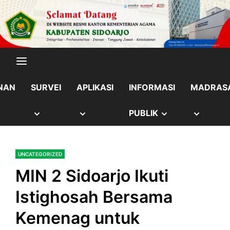
Skip
content
to
content
NAN
SURVEI
APLIKASI
INFORMASI
MADRAS
OW
SHOW
SHOW
SHOW
SHOW
PUBLIK
B
SUB
SUB
SUB
SUB
UNCATEGORIZED
NU
MENU
MENU
MENU
MENU
MIN 2 Sidoarjo Ikuti
Istighosah Bersama
Kemenag untuk