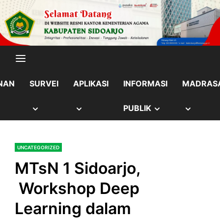
Skip
content
to
content
NAN
SURVEI
APLIKASI
INFORMASI
MADRAS
OW
SHOW
SHOW
SHOW
SHOW
PUBLIK
B
SUB
SUB
SUB
SUB
UNCATEGORIZED
NU
MENU
MENU
MENU
MENU
MTsN 1 Sidoarjo,
Workshop Deep
Learning dalam