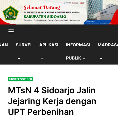
Skip
content
to
content
NAN
SURVEI
APLIKASI
INFORMASI
MADRAS
OW
SHOW
SHOW
SHOW
SHOW
PUBLIK
B
SUB
SUB
SUB
SUB
UNCATEGORIZED
NU
MENU
MENU
MENU
MENU
MTsN 4 Sidoarjo Jalin
Jejaring Kerja dengan
UPT Perbenihan