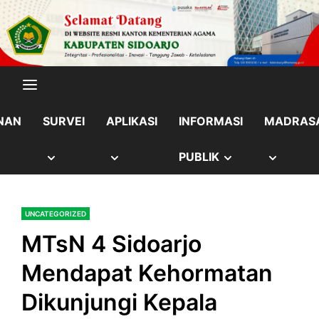
Skip
content
to
content
NAN
SURVEI
APLIKASI
INFORMASI
MADRAS
OW
SHOW
SHOW
SHOW
SHOW
PUBLIK
B
SUB
SUB
SUB
SUB
UNCATEGORIZED
NU
MENU
MENU
MENU
MENU
MTsN 4 Sidoarjo
Mendapat Kehormatan
Dikunjungi Kepala