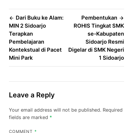
Post
Dari Buku ke Alam:
Pembentukan
MIN 2 Sidoarjo
ROHIS Tingkat SMK
navigation
Terapkan
se-Kabupaten
Pembelajaran
Sidoarjo Resmi
Kontekstual di Pacet
Digelar di SMK Negeri
Mini Park
1 Sidoarjo
Leave a Reply
Your email address will not be published.
Required
fields are marked
*
COMMENT
*