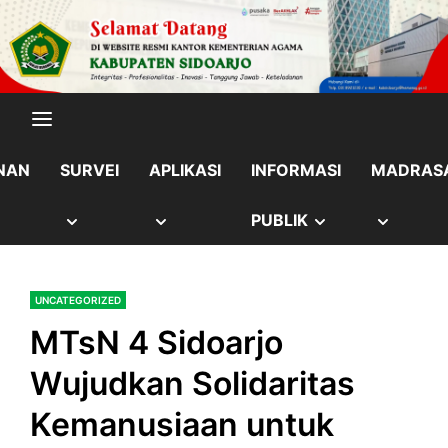
Skip
content
to
content
NAN
SURVEI
APLIKASI
INFORMASI
MADRAS
OW
SHOW
SHOW
SHOW
SHOW
PUBLIK
B
SUB
SUB
SUB
SUB
UNCATEGORIZED
NU
MENU
MENU
MENU
MENU
MTsN 4 Sidoarjo
Wujudkan Solidaritas
Kemanusiaan untuk