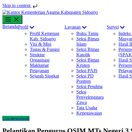
Skip to content
Skip
to
content
Show
Show
Sh
Beranda
Profil
Layanan
Survei
sub
sub
su
Profil Kemenag
Buku Tamu
Indeks
menu
menu
me
Kab. Sidoarjo
Seksi Bimas
Masyar
Visi & Misi
Islam
Hasil 
Tugas & Fungsi
Seksi Bimas
Persep
Struktur
Katolik
(SPAK
Organisasi
Seksi Bimas
Hasil
Maklumat
Kristen
Perseps
Pelayanan
Seksi PAIS
Pelaya
Sejarah Singkat
Seksi PD
Hasil 
Pontren
Seksi Pendma
Seksi
Penyelenggara
Zawa
Tata Usaha
Kepegawaian
Uncategorized
Pelantikan Pengurus OSIM MTs Negeri 3 S