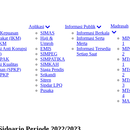
ow
Show
Show
Madrasah
Aplikasi
Informasi Publik
b
sub
sub
Show
 Kepuasan
SIMAS
Informasi Berkala
nu
menu
menu
sub
akat (IKM)
Haji &
Informasi Serta
MI
menu
IKM
Umroh
Merta
1
si Anti Korupsi
EMIS
Informasi Tersedia
MI
)
SIMPEG
Setiap Saat
2
 SPAK
SIMPATIKA
MT
i Kualitas
SIMKAH
1
nan (SPKP)
Siaga Pendis
MT
SPKP
Srikandi
2
Sitren
MT
Sipdar LPQ
3
Pusaka
MT
4
MA
idoarjo Periode 2022/2023