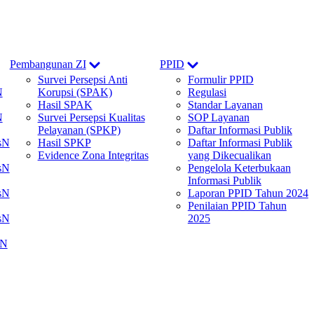
Show
Show
Pembangunan ZI
PPID
sub
sub
Survei Persepsi Anti
Formulir PPID
menu
menu
N
Korupsi (SPAK)
Regulasi
Hasil SPAK
Standar Layanan
N
Survei Persepsi Kualitas
SOP Layanan
Pelayanan (SPKP)
Daftar Informasi Publik
sN
Hasil SPKP
Daftar Informasi Publik
Evidence Zona Integritas
yang Dikecualikan
sN
Pengelola Keterbukaan
Informasi Publik
sN
Laporan PPID Tahun 2024
Penilaian PPID Tahun
sN
2025
N