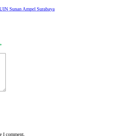
 UIN Sunan Ampel Surabaya
*
me I comment.