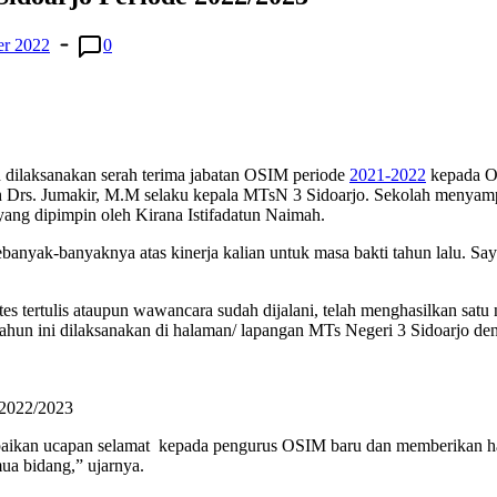
er 2022
0
 dilaksanakan serah terima jabatan OSIM periode
2021-2022
kepada O
leh Drs. Jumakir, M.M selaku kepala MTsN 3 Sidoarjo. Sekolah menya
yang dipimpin oleh Kirana Istifadatun Naimah.
banyak-banyaknya atas kinerja kalian untuk masa bakti tahun lalu. 
tes tertulis ataupun wawancara sudah dijalani, telah menghasilkan sat
ahun ini dilaksanakan di halaman/ lapangan MTs Negeri 3 Sidoarjo de
 2022/2023
ikan ucapan selamat kepada pengurus OSIM baru dan memberikan har
ua bidang,” ujarnya.