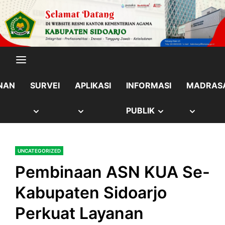
Skip
content
to
content
NAN
SURVEI
APLIKASI
INFORMASI
MADRAS
OW
SHOW
SHOW
SHOW
SHOW
PUBLIK
B
SUB
SUB
SUB
SUB
UNCATEGORIZED
NU
MENU
MENU
MENU
MENU
Pembinaan ASN KUA Se-
Kabupaten Sidoarjo
Perkuat Layanan