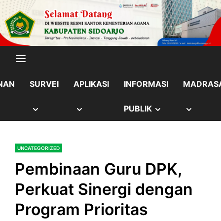
Skip
content
to
content
NAN
SURVEI
APLIKASI
INFORMASI
MADRAS
OW
SHOW
SHOW
SHOW
SHOW
PUBLIK
B
SUB
SUB
SUB
SUB
UNCATEGORIZED
NU
MENU
MENU
MENU
MENU
Pembinaan Guru DPK,
Perkuat Sinergi dengan
Program Prioritas