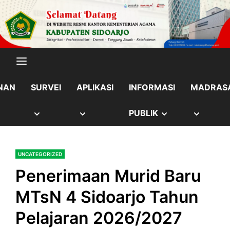
Skip
content
to
content
NAN
SURVEI
APLIKASI
INFORMASI
MADRAS
OW
SHOW
SHOW
SHOW
SHOW
PUBLIK
B
SUB
SUB
SUB
SUB
UNCATEGORIZED
NU
MENU
MENU
MENU
MENU
Penerimaan Murid Baru
MTsN 4 Sidoarjo Tahun
Pelajaran 2026/2027