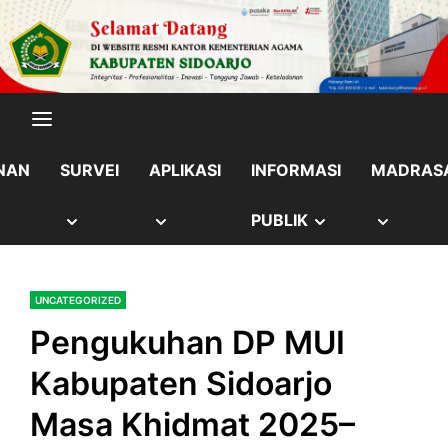
Skip
content
to
content
NAN
SURVEI
APLIKASI
INFORMASI
MADRAS
OW
SHOW
SHOW
SHOW
SHOW
PUBLIK
B
SUB
SUB
SUB
SUB
UNCATEGORIZED
NU
MENU
MENU
MENU
MENU
Pengukuhan DP MUI
Kabupaten Sidoarjo
Masa Khidmat 2025–