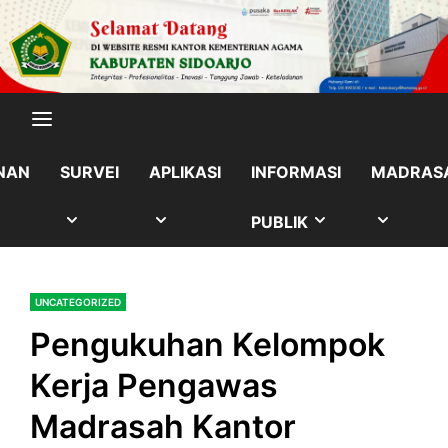
Skip
content
to
content
NAN
SURVEI
APLIKASI
INFORMASI
MADRAS
OW
SHOW
SHOW
SHOW
SHOW
PUBLIK
B
SUB
SUB
SUB
SUB
UNCATEGORIZED
NU
MENU
MENU
MENU
MENU
Pengukuhan Kelompok
Kerja Pengawas
Madrasah Kantor