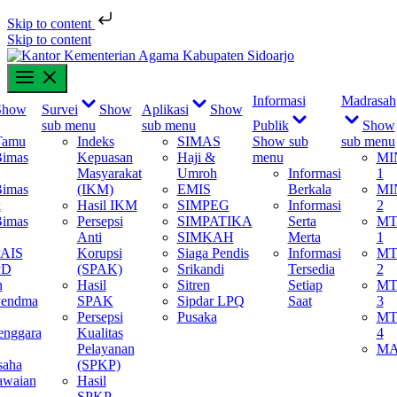
Skip to content
Skip to content
Informasi
Madrasah
Show
Survei
Show
Aplikasi
Show
sub menu
sub menu
Publik
Show
Tamu
Indeks
SIMAS
Show sub
sub menu
Bimas
Kepuasan
Haji &
menu
MI
Masyarakat
Umroh
Informasi
1
Bimas
(IKM)
EMIS
Berkala
MI
k
Hasil IKM
SIMPEG
Informasi
2
Bimas
Persepsi
SIMPATIKA
Serta
MT
Anti
SIMKAH
Merta
1
PAIS
Korupsi
Siaga Pendis
Informasi
MT
PD
(SPAK)
Srikandi
Tersedia
2
n
Hasil
Sitren
Setiap
MT
Pendma
SPAK
Sipdar LPQ
Saat
3
Persepsi
Pusaka
MT
enggara
Kualitas
4
Pelayanan
M
saha
(SPKP)
awaian
Hasil
SPKP