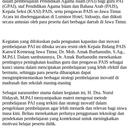
dalam pembelajaran Pendidikan Agama Islam (PAI) bagi guru PAI
(GPAI), staf Pendidikan Agama Islam dan Bahasa Arab (PAIS),
Kepala Seksi (KASI) PAIS, serta pengawas PAIS se-Jawa Timur.
Acara ini diselenggarakan di Luminor Hotel, Sidoarjo, dan diikuti
secara antusias oleh para peserta dari berbagai daerah di Jawa Timur.
Kegiatan yang difokuskan pada penguatan kapasitas dan inovasi
pembelajaran PAI ini dibuka secara resmi oleh Kepala Bidang PAIS
Kanwil Kemenag Jawa Timur, Dr. Moh. Amak Burhanudin, S.Ag.,
M.Pd.I. Dalam sambutannya, Dr. Amak Burhanudin menekankan
pentingnya peningkatan kualitas guru dan pengawas PAIS sebagai
kunci utama dalam menciptakan pembelajaran yang lebih efektif dan
bermutu, sehingga para peserta diharapkan dapat
mengimplementasikan berbagai strategi pembelajaran inovatif di
madrasah dan sekolah masing-masing
Sebagai narasumber utama dalam kegiatan ini, H. Dra. Nurul
Hidayah, M.Pd.I menyampaikan materi mengenai metode
pembelajaran PAI yang terkini dan strategi inovatif dalam
pengelolaan pembelajaran agar lebih menarik dan relevan bagi siswa
masa kini. Beliau menekankan perlunya penggunaan teknologi dan
pendekatan pembelajaran yang kontekstual untuk meningkatkan
motivasi belajar peserta didik.