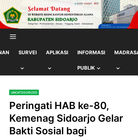
Skip
content
to
content
NAN
SURVEI
APLIKASI
INFORMASI
MADRAS
OW
SHOW
SHOW
SHOW
SHOW
PUBLIK
B
SUB
SUB
SUB
SUB
UNCATEGORIZED
NU
MENU
MENU
MENU
MENU
Peringati HAB ke-80,
Kemenag Sidoarjo Gelar
Bakti Sosial bagi