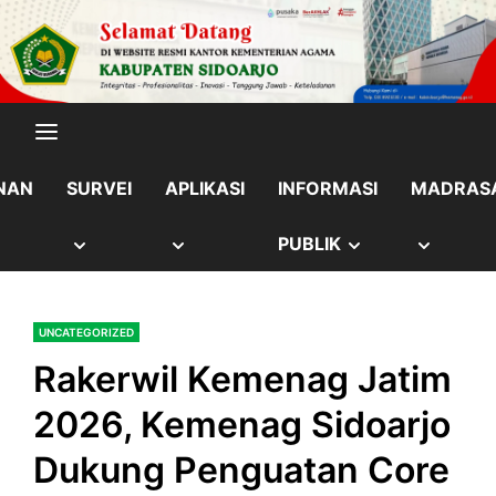
Skip
content
to
content
NAN
SURVEI
APLIKASI
INFORMASI
MADRAS
OW
SHOW
SHOW
SHOW
SHOW
PUBLIK
B
SUB
SUB
SUB
SUB
UNCATEGORIZED
NU
MENU
MENU
MENU
MENU
Rakerwil Kemenag Jatim
2026, Kemenag Sidoarjo
Dukung Penguatan Core