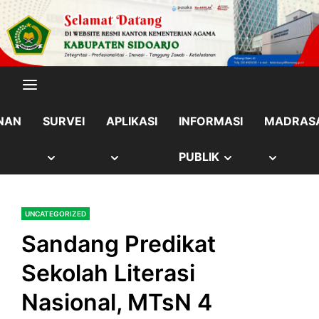
Skip
content
to
content
NAN
SURVEI
APLIKASI
INFORMASI
MADRAS
OW
SHOW
SHOW
SHOW
SHOW
PUBLIK
B
SUB
SUB
SUB
SUB
UNCATEGORIZED
NU
MENU
MENU
MENU
MENU
Sandang Predikat
Sekolah Literasi
Nasional, MTsN 4