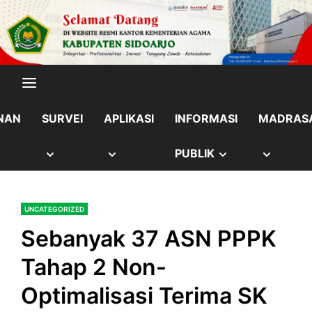
Skip
content
to
content
NAN
SURVEI
APLIKASI
INFORMASI
MADRAS
OW
SHOW
SHOW
SHOW
SHOW
PUBLIK
B
SUB
SUB
SUB
SUB
UNCATEGORIZED
NU
MENU
MENU
MENU
MENU
Sebanyak 37 ASN PPPK
Tahap 2 Non-
Optimalisasi Terima SK