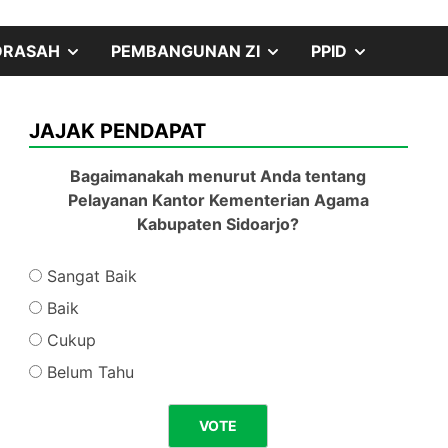
SHOW
SHOW
SHOW
DRASAH
PEMBANGUNAN ZI
PPID
SUB
SUB
SUB
JAJAK PENDAPAT
MENU
MENU
MENU
Bagaimanakah menurut Anda tentang
Pelayanan Kantor Kementerian Agama
Kabupaten Sidoarjo?
Sangat Baik
Baik
Cukup
Belum Tahu