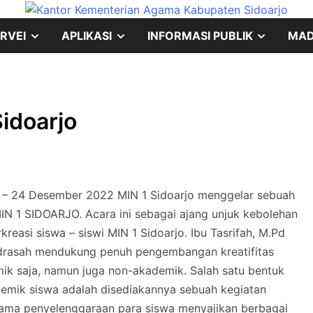
SHOW
SHOW
SHOW
RVEI
APLIKASI
INFORMASI PUBLIK
MA
SUB
SUB
SUB
MENU
MENU
MENU
idoarjo