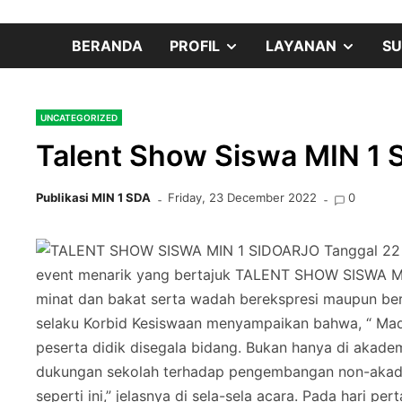
Skip
content
to
SHOW
SHOW
BERANDA
PROFIL
LAYANAN
SU
content
SUB
SUB
UNCATEGORIZED
MENU
MENU
Talent Show Siswa MIN 1 S
Publikasi MIN 1 SDA
Friday, 23 December 2022
0