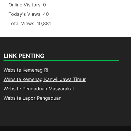
Online Visitors:
0
Today's Views:
40
Total Views:
10,881
LINK PENTING
Website Kemenag RI
Website Kemenag Kanwil Jawa Timur
Website Pengaduan Masyarakat
Website Lapor Pengaduan