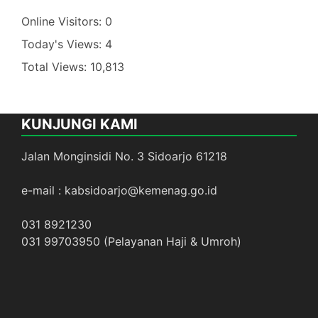
Online Visitors:
0
Today's Views:
4
Total Views:
10,813
KUNJUNGI KAMI
Jalan Monginsidi No. 3 Sidoarjo 61218
e-mail : kabsidoarjo@kemenag.go.id
031 8921230
031 99703950 (Pelayanan Haji & Umroh)