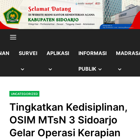
Skip
content
to
content
NAN
SURVEI
APLIKASI
INFORMASI
MADRAS
OW
SHOW
SHOW
SHOW
SHOW
PUBLIK
B
SUB
SUB
SUB
SUB
UNCATEGORIZED
NU
MENU
MENU
MENU
MENU
Tingkatkan Kedisiplinan,
OSIM MTsN 3 Sidoarjo
Gelar Operasi Kerapian