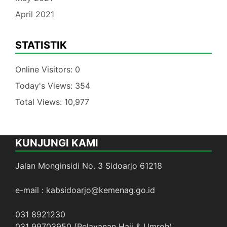
April 2021
STATISTIK
Online Visitors:
0
Today's Views:
354
Total Views:
10,977
KUNJUNGI KAMI
Jalan Monginsidi No. 3 Sidoarjo 61218
e-mail : kabsidoarjo@kemenag.go.id
031 8921230
031 99703950 (Pelayanan Haji & Umroh)