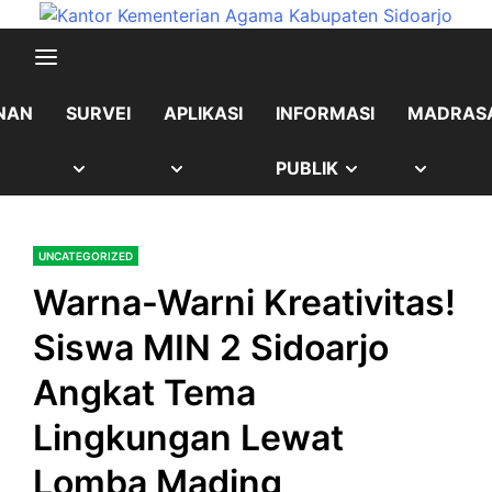
Skip
content
to
content
NAN
SURVEI
APLIKASI
INFORMASI
MADRAS
OW
SHOW
SHOW
SHOW
SHOW
PUBLIK
B
SUB
SUB
SUB
SUB
UNCATEGORIZED
NU
MENU
MENU
MENU
MENU
Warna-Warni Kreativitas!
Siswa MIN 2 Sidoarjo
Angkat Tema
Lingkungan Lewat
Lomba Mading