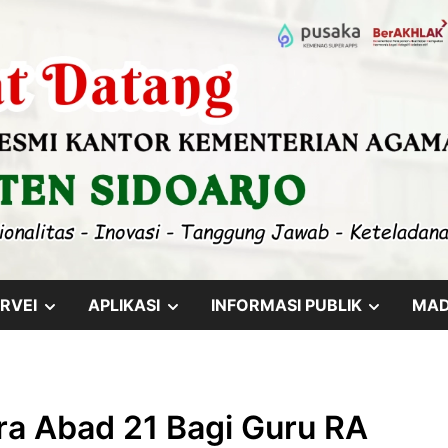
SHOW
SHOW
SHOW
RVEI
APLIKASI
INFORMASI PUBLIK
MA
SUB
SUB
SUB
MENU
MENU
MENU
a Abad 21 Bagi Guru RA