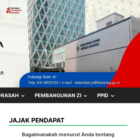
SHOW
SHOW
SHOW
DRASAH
PEMBANGUNAN ZI
PPID
SUB
SUB
SUB
JAJAK PENDAPAT
MENU
MENU
MENU
Bagaimanakah menurut Anda tentang