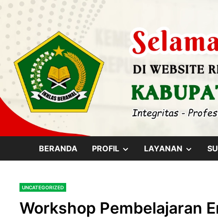
Skip
content
to
content
SHOW
SHOW
BERANDA
PROFIL
LAYANAN
SU
SUB
SUB
UNCATEGORIZED
MENU
MENU
Workshop Pembelajaran Er