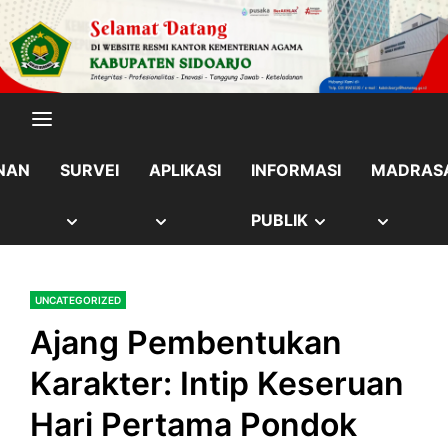
Skip
content
to
content
NAN
SURVEI
APLIKASI
INFORMASI
MADRAS
OW
SHOW
SHOW
SHOW
SHOW
PUBLIK
B
SUB
SUB
SUB
SUB
UNCATEGORIZED
NU
MENU
MENU
MENU
MENU
Ajang Pembentukan
Karakter: Intip Keseruan
Hari Pertama Pondok