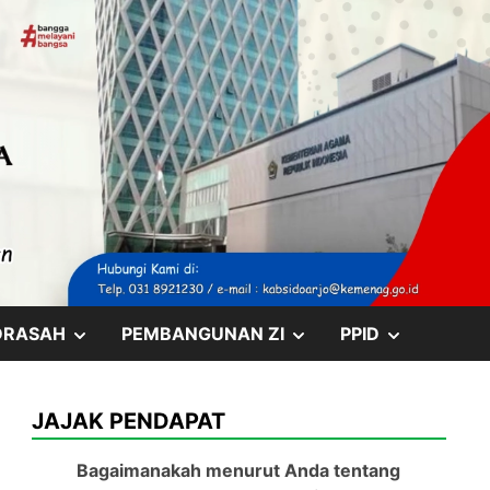
SHOW
SHOW
SHOW
DRASAH
PEMBANGUNAN ZI
PPID
SUB
SUB
SUB
JAJAK PENDAPAT
MENU
MENU
MENU
Bagaimanakah menurut Anda tentang