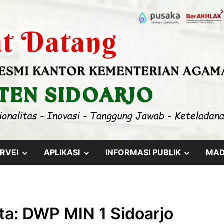
SHOW
SHOW
SHOW
RVEI
APLIKASI
INFORMASI PUBLIK
MA
SUB
SUB
SUB
MENU
MENU
MENU
ta: DWP MIN 1 Sidoarjo