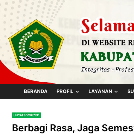
Skip
content
to
content
SHOW
SHOW
BERANDA
PROFIL
LAYANAN
SU
SUB
SUB
UNCATEGORIZED
MENU
MENU
Berbagi Rasa, Jaga Semes