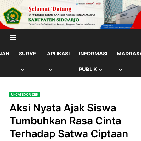
Skip
content
to
content
NAN
SURVEI
APLIKASI
INFORMASI
MADRAS
OW
SHOW
SHOW
SHOW
SHOW
PUBLIK
B
SUB
SUB
SUB
SUB
UNCATEGORIZED
NU
MENU
MENU
MENU
MENU
Aksi Nyata Ajak Siswa
Tumbuhkan Rasa Cinta
Terhadap Satwa Ciptaan