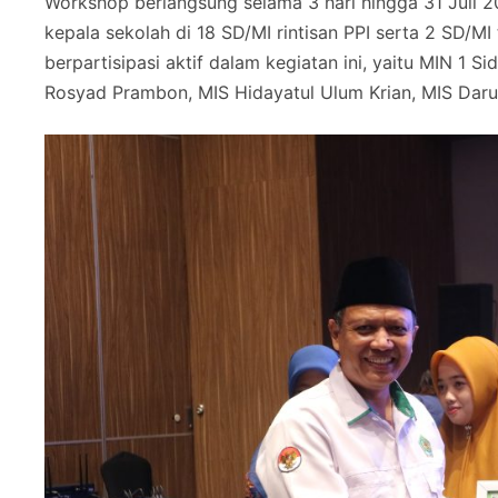
Workshop berlangsung selama 3 hari hingga 31 Juli 20
kepala sekolah di 18 SD/MI rintisan PPI serta 2 SD/MI
berpartisipasi aktif dalam kegiatan ini, yaitu MIN 1 
Rosyad Prambon, MIS Hidayatul Ulum Krian, MIS Darul