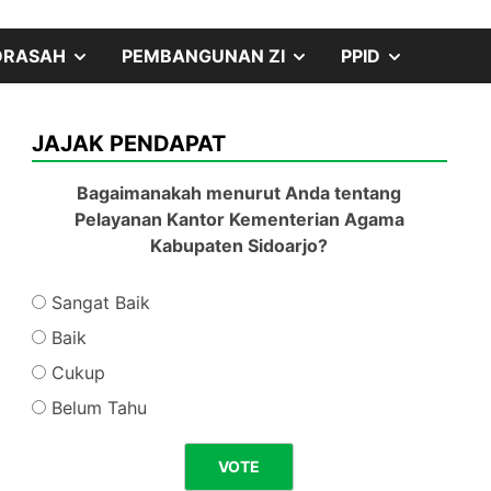
SHOW
SHOW
SHOW
DRASAH
PEMBANGUNAN ZI
PPID
SUB
SUB
SUB
JAJAK PENDAPAT
MENU
MENU
MENU
Bagaimanakah menurut Anda tentang
Pelayanan Kantor Kementerian Agama
Kabupaten Sidoarjo?
Sangat Baik
Baik
Cukup
Belum Tahu