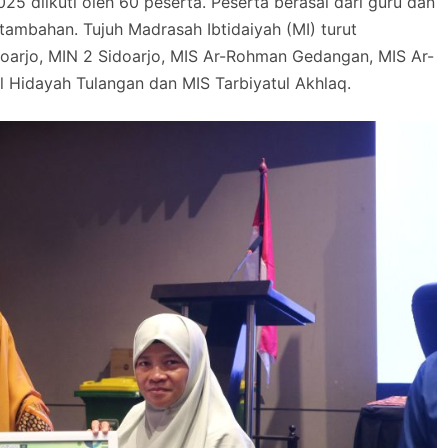
25 diikuti oleh 60 peserta. Peserta berasal dari guru dan
 tambahan. Tujuh Madrasah Ibtidaiyah (MI) turut
Sidoarjo, MIN 2 Sidoarjo, MIS Ar-Rohman Gedangan, MIS Ar-
 Hidayah Tulangan dan MIS Tarbiyatul Akhlaq.