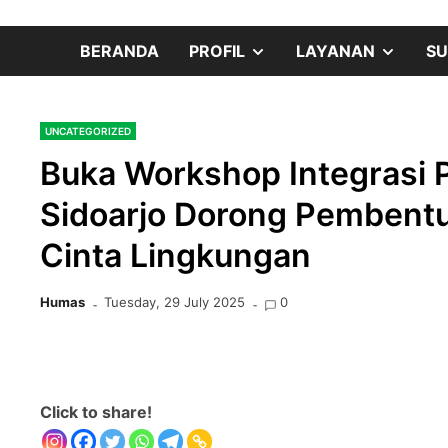
Skip
content
to
SHOW
SHOW
BERANDA
PROFIL
LAYANAN
SU
content
SUB
SUB
UNCATEGORIZED
MENU
MENU
Buka Workshop Integrasi 
Sidoarjo Dorong Pembentu
Cinta Lingkungan
Humas
Tuesday, 29 July 2025
0
Click to share!