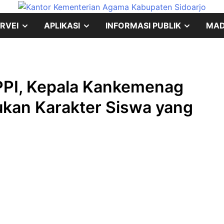
SHOW
SHOW
SHOW
RVEI
APLIKASI
INFORMASI PUBLIK
MA
SUB
SUB
SUB
MENU
MENU
MENU
PPI, Kepala Kankemenag
kan Karakter Siswa yang