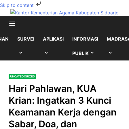
Skip to content
Skip
to
content
NAN
SURVEI
APLIKASI
INFORMASI
MADRAS
OW
SHOW
SHOW
SHOW
SHOW
PUBLIK
B
SUB
SUB
SUB
SUB
UNCATEGORIZED
NU
MENU
MENU
MENU
MENU
Hari Pahlawan, KUA
Krian: Ingatkan 3 Kunci
Keamanan Kerja dengan
Sabar, Doa, dan