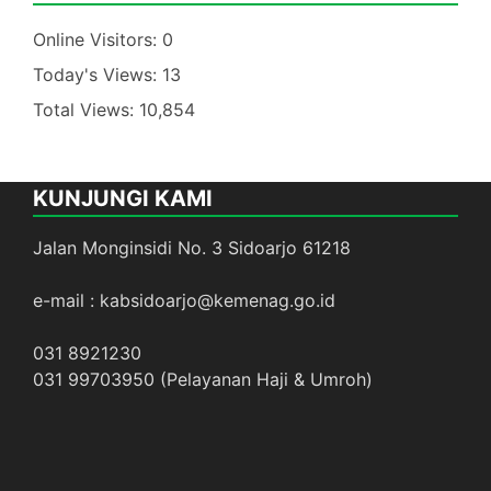
Online Visitors:
0
Today's Views:
13
Total Views:
10,854
KUNJUNGI KAMI
Jalan Monginsidi No. 3 Sidoarjo 61218
e-mail : kabsidoarjo@kemenag.go.id
031 8921230
031 99703950 (Pelayanan Haji & Umroh)