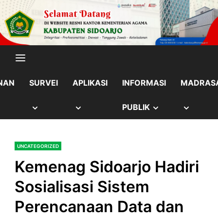
Skip
content
to
content
NAN
SURVEI
APLIKASI
INFORMASI
MADRAS
OW
SHOW
SHOW
SHOW
SHOW
PUBLIK
B
SUB
SUB
SUB
SUB
UNCATEGORIZED
NU
MENU
MENU
MENU
MENU
Kemenag Sidoarjo Hadiri
Sosialisasi Sistem
Perencanaan Data dan