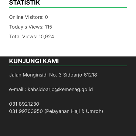
STATISTIK
Online Visitors:
0
Today's Views:
115
Total Views:
10,924
KUNJUNGI KAMI
Jalan Monginsidi No. 3 Sidoarjo 61218
e-mail : kabsidoarjo@kemenag.go.id
031 8921230
031 99703950 (Pelayanan Haji & Umroh)