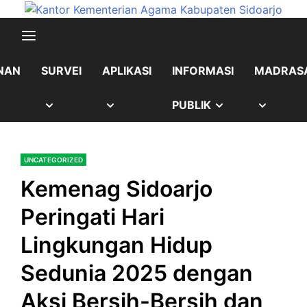
Skip
content
to
content
NAN
SURVEI
APLIKASI
INFORMASI
MADRAS
OW
SHOW
SHOW
SHOW
SHOW
PUBLIK
B
SUB
SUB
SUB
SUB
UNCATEGORIZED
NU
MENU
MENU
MENU
MENU
Kemenag Sidoarjo
Peringati Hari
Lingkungan Hidup
Sedunia 2025 dengan
Aksi Bersih-Bersih dan